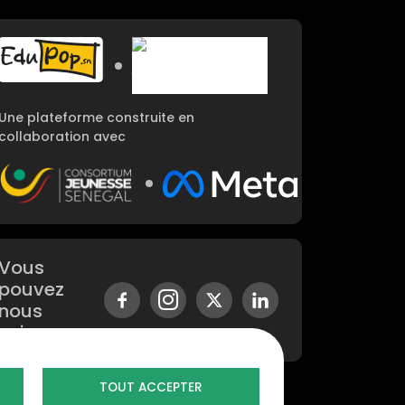
Image
Image
Une plateforme construite en
collaboration avec
Image
Image
Vous
pouvez
nous
suivre sur
TOUT ACCEPTER
 de page