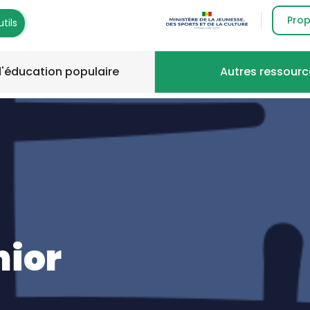
Top r
Image
Prop
tils
d'éducation populaire
Autres ressourc
nior