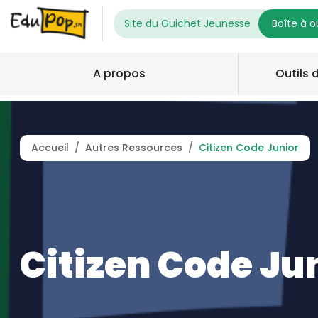
Aller au contenu principal
Top left
Site du Guichet Jeunesse
Boîte à ou
Navigation principale
A propos
Outils 
Image à la une
Fil d'Ariane
Accueil
Autres Ressources
Citizen Code Junior
Citizen Code Ju