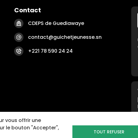
Contact
CDEPS de Guediawaye
contact@guichetjeunesse.sn
+221 78 590 24 24
r vous offrir une
sur le bouton "Accepter",
TOUT REFUSER
Pied