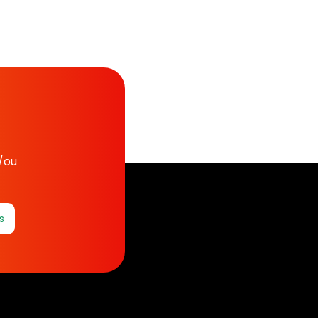
t/ou
s