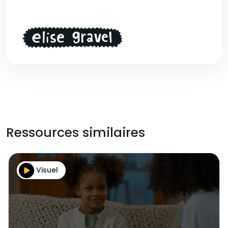
Image
Ressources similaires
Visuel
X
Campagne de Consultation sur l'Education
Populaire
Cliquez ici 👉
https://bit.ly/edupop-consul