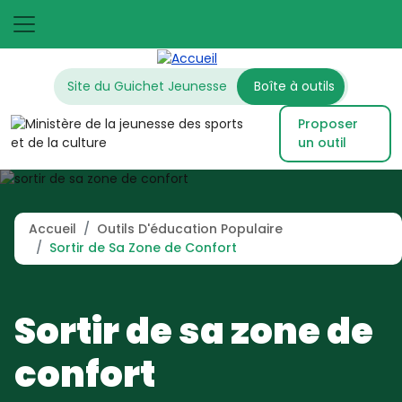
Aller au contenu principal
Top left
Site du Guichet Jeunesse
Boîte à outils
Top right
Image
Proposer
un outil
Image à la une
Fil d'Ariane
Accueil
Outils D'éducation Populaire
Sortir de Sa Zone de Confort
Sortir de sa zone de
confort